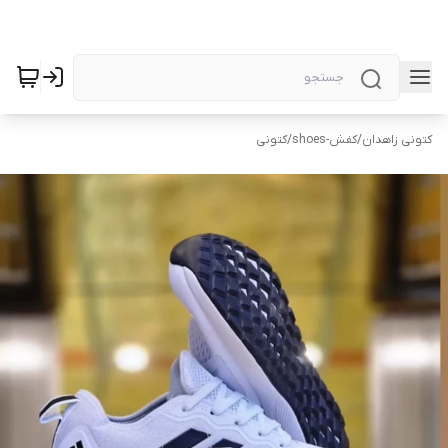
کتونی زاهدان
/
کفش-shoes
/
کتونی