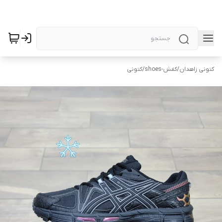
کتونی زاهدان
/
کفش-shoes
/
کتونی