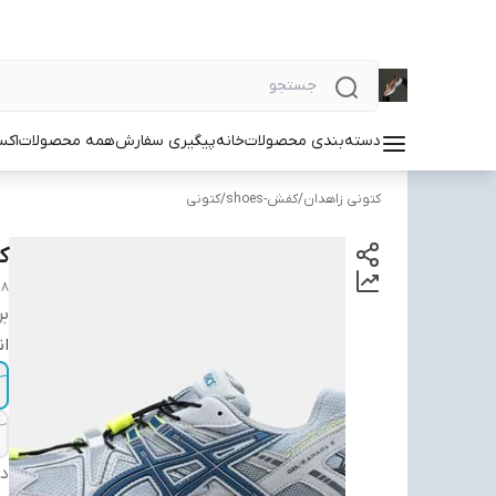
دسته‌بندی محصولات
خانه
پیگیری سفارش
همه محصولات
اکس
کتونی زاهدان
/
کفش-shoes
/
کتونی
کتو
 8
بر
ان
دس