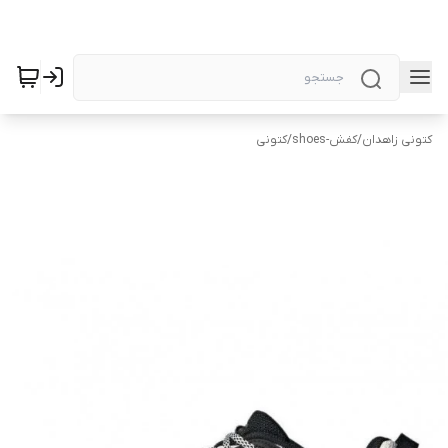
کتونی زاهدان
/
کفش-shoes
/
کتونی