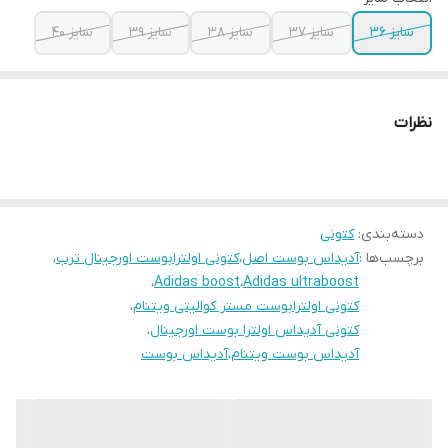
سایز ۳۶
سایز ۳۷
سایز ۳۸
سایز ۳۹
سایز ۴۰
نظرات
دسته‌بندی
:
کتونی
برچسب‌ها :
آدیداس بوست اصل
،
کتونی اولترابوست اورجینال ترب
،
،
Adidas boost
،
Adidas ultraboost
کتونی اولترابوست مستر کوالیتی ویتنام
،
کتونی آدیداس اولترا بوست اورجینال
،
آدیداس بوست ویتنام
،
آدیداس بوست