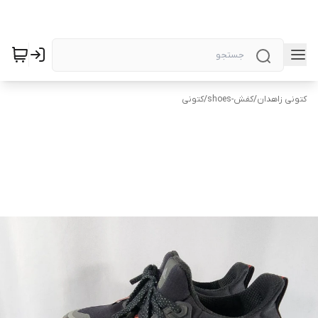
کتونی زاهدان
/
کفش-shoes
/
کتونی