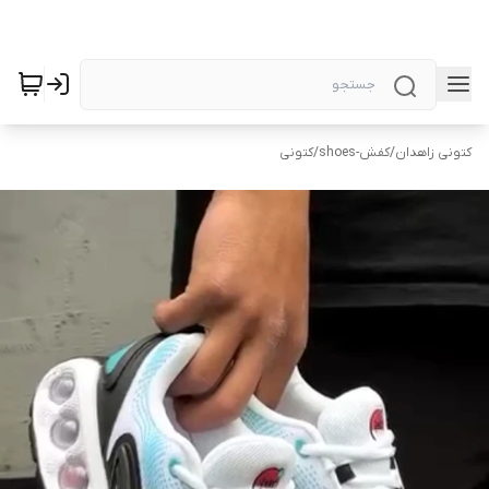
کتونی زاهدان
/
کفش-shoes
/
کتونی