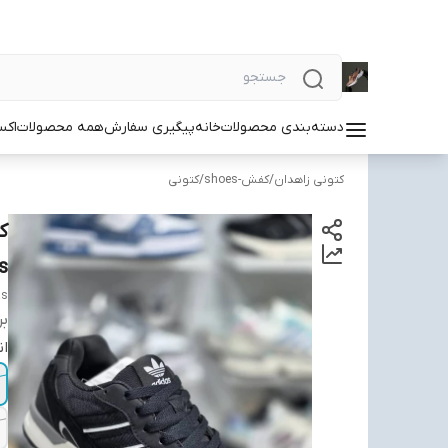
دسته‌بندی محصولات
خانه
پیگیری سفارش
همه محصولات
اکس
کتونی زاهدان
/
کفش-shoes
/
کتونی
s
as
بر
ان