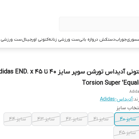
سوری
جوراب
دستکش دروازه بانی
ست ورزشی زنانه
کتونی اورجینال
ست ورزشی م
کتونی آدیداس تورشن سوپر سایز ۴۰ تا ۴۵  END. x
Torsion Super 'Equal
Adid
ند:
آدیداس-Adidas
تخاب سایز
سایز ۴۰
سایز ۴۱
سایز ۴۲
سایز ۴۳
سایز ۴۴
سایز ۴۵