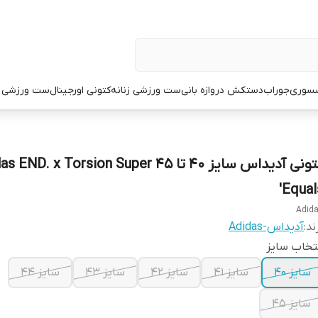
سوری
جوراب
دستکش دروازه بانی
ست ورزشی زنانه
کتونی اورجینال
ست ورزشی م
کتونی آدیداس سایز ۴۰ تا ۴۵ ND. x Torsion Super
'Equal
Adid
ند:
آدیداس-Adidas
تخاب سایز
سایز ۴۰
سایز ۴۱
سایز ۴۲
سایز ۴۳
سایز ۴۴
سایز ۴۵