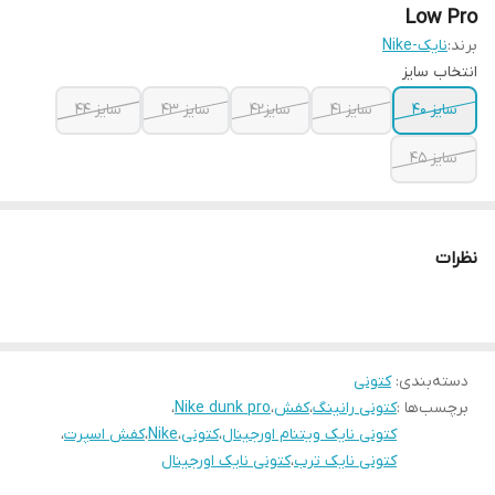
Low Pro
برند:
نایک-Nike
انتخاب سایز
سایز ۴۰
سایز ۴۱
سایز۴۲
سایز ۴۳
سایز ۴۴
سایز ۴۵
نظرات
دسته‌بندی
:
کتونی
برچسب‌ها :
کتونی رانینگ
،
کفش
،
Nike dunk pro
،
کتونی نایک ویتنام اورجینال
،
کتونی
،
Nike
،
کفش اسپرت
،
کتونی نایک ترب
،
کتونی نایک اورجینال