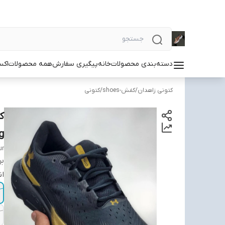
دسته‌بندی محصولات
خانه
پیگیری سفارش
همه محصولات
اکس
کتونی زاهدان
/
کفش-shoes
/
کتونی
g
ur
بر
ان