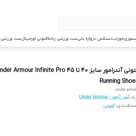
سوری
جوراب
دستکش دروازه بانی
ست ورزشی زنانه
کتونی اورجینال
ست ورزشی م
کتونی آندرامور سایز ۴۰ تا ۴۵ der Armour Infinite Pro
Running Shoe
Under armo
ند:
آندر آرمور- Under Armour
ته‌بندی
:
کتونی