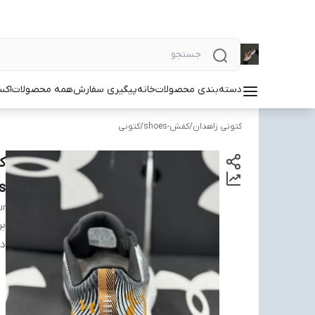
دسته‌بندی محصولات
خانه
پیگیری سفارش
همه محصولات
اکس
کتونی زاهدان
/
کفش-shoes
/
کتونی
s
ur
بر
دس