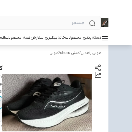
دسته‌بندی محصولات
خانه
پیگیری سفارش
همه محصولات
اکس
کتونی زاهدان
/
کفش-shoes
/
کتونی
کتو
ny
بر
ان
دس