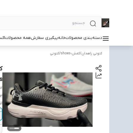
دسته‌بندی محصولات
خانه
پیگیری سفارش
همه محصولات
اکس
کتونی زاهدان
/
کفش-shoes
/
کتونی
s
ur
بر
ان