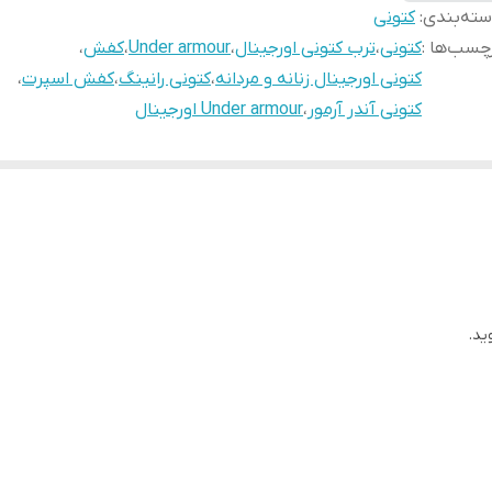
ته‌بندی
:
کتونی
چسب‌ها :
کتونی
،
ترب کتونی اورجینال
،
Under armour
،
کفش
،
کتونی اورجینال زنانه و مردانه
،
کتونی رانینگ
،
کفش اسپرت
،
کتونی آندر آرمور
،
Under armour اورجینال
ید.