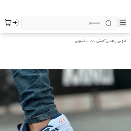
کتونی زاهدان
/
کفش-shoes
/
کتونی