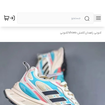
کتونی زاهدان
/
کفش-shoes
/
کتونی