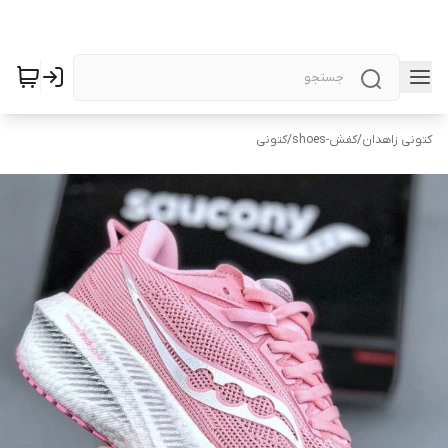
کتونی زاهدان
/
کفش-shoes
/
کتونی