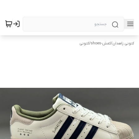
کتونی زاهدان
/
کفش-shoes
/
کتونی