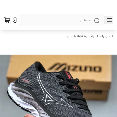
کتونی زاهدان
/
کفش-shoes
/
کتونی