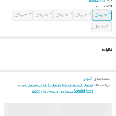
برند:
جیپ-jeep
انتخاب سایز
سایز ۴۰
سایز ۴۱
سایز ۴۲
سایز ۴۳
سایز ۴۴
سایز ۴۵
نظرات
دسته‌بندی
:
کتونی
برچسب‌ها :
صندل مردانه و رنانه
،
صندل اورجینال
،
صندل جیپ
،
Sandal jeep
،
صندل جیپ اورجینال
،
Jeep