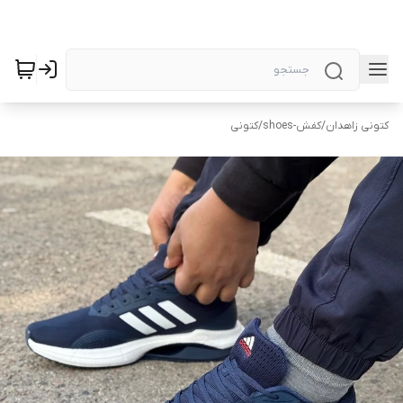
کتونی زاهدان
/
کفش-shoes
/
کتونی