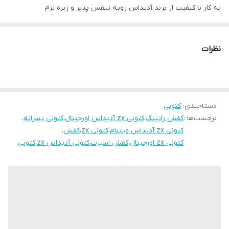
یه کار با کیفیت از برند آدیداس رویه تنفس پذیر و زیره نرم
وزن پایین و دوام بالا قابل شستشو مناسب روز مرگی و پیاده روی و
باشگاه
نظرات
سایز بندی 40 تا 45
بهترین کیفیت و قیمت موجود در بازار
امکان تعویض سایز و مدل و رنگ تا ۷۲ ساعت پس از دریافت کالا
دسته‌بندی
:
کتونی
برچسب‌ها :
کفش رانینگ
،
کتونی zx آدیداس اورجینال
،
کتونی پسرانه
،
کتونی zx آدیداس ویتنام
،
کتونی zx
،
کفش
،
کتونی zx اورجینال
،
کفش اسپرت
،
کتونی آدیداس zx
،
کتونی