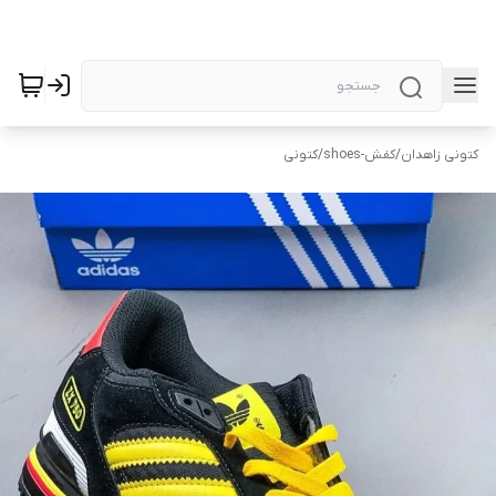
کتونی زاهدان
/
کفش-shoes
/
کتونی