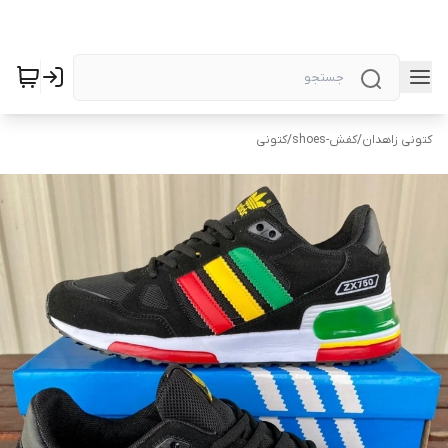
کتونی زاهدان
/
کفش-shoes
/
کتونی