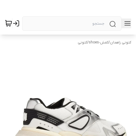
کتونی زاهدان
/
کفش-shoes
/
کتونی