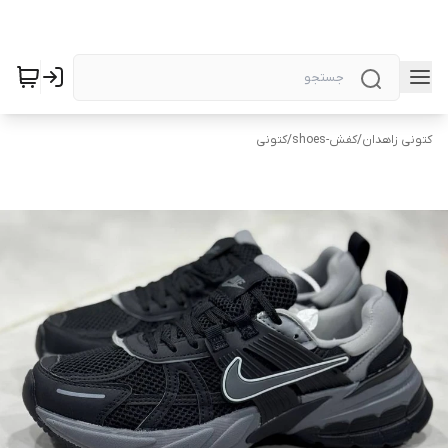
کتونی زاهدان
/
کفش-shoes
/
کتونی