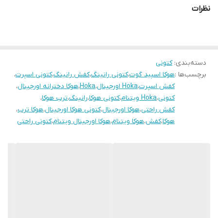
نظرات
دسته‌بندی
:
کتونی
برچسب‌ها :
هوکا اسپید گوت
،
کتونی رانینگ
،
کفش رانینگ
،
کتونی اسپرت
،
کفش اسپرت
،
Hoka اورجینال
،
Hoka
،
هوکا دخترانه اورجینال
،
کتونی
،
Hoka ویتنام
،
کتونی هوکا
،
رانینگ
،
ترب هوکا
،
کفش راحتی
،
هوکا اورجینال
،
کتونی هوکا اورجینال
،
هوکا ترب
،
هوکا
،
کفش
،
هوکا ویتنام
،
هوکا اورجینال ویتنام
،
کتونی راحتی