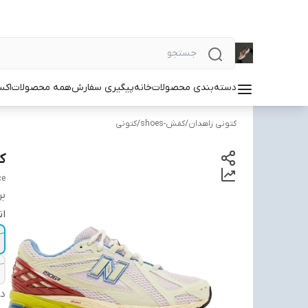
دسته‌بندی محصولات
خانه
پیگیری سفارش
همه محصولات
اکس
کتونی زاهدان
/
کفش-shoes
/
کتونی
کتو
ce
بر
ان
دس