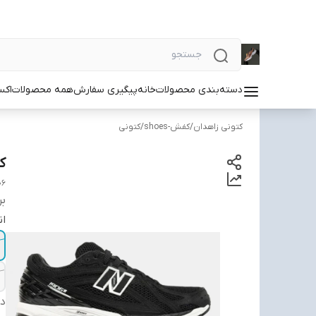
دسته‌بندی محصولات
خانه
پیگیری سفارش
همه محصولات
اکس
کتونی زاهدان
/
کفش-shoes
/
کتونی
کتو
06
بر
ان
دس