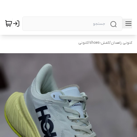
کتونی زاهدان
/
کفش-shoes
/
کتونی