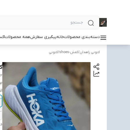
دسته‌بندی محصولات
خانه
پیگیری سفارش
همه محصولات
اکس
کتونی زاهدان
/
کفش-shoes
/
کتونی
کتو
x2
بر
ان
دس