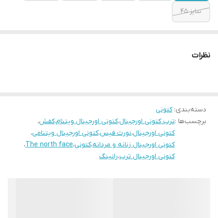
سایز ۴۵
نظرات
دسته‌بندی
:
کتونی
برچسب‌ها :
ترب کتونی اورجینال
،
کتونی اورجینال ویتنام
،
کفش
،
کتونی اورجینال
،
نورث فیس
،
کتونی اورجینال ویتنامی
،
کتونی اورجینال زنانه و مردانه
،
کتونی
،
The north face
،
کتونی اورجینال ترب
،
رانینگ