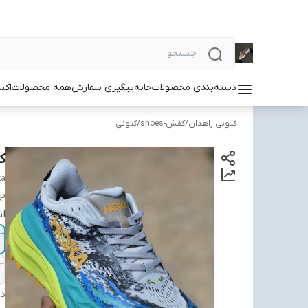
دسته‌بندی محصولات
خانه
پیگیری سفارش
همه محصولات
اکس
کتونی زاهدان
/
کفش-shoes
/
کتونی
کتو
ka
بر
ان
دس