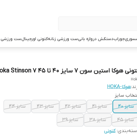
سوری
جوراب
دستکش دروازه بانی
ست ورزشی زنانه
کتونی اورجینال
ست ورزشی م
نی هوکا استین سون 7 سایز ۴۰ تا ۴۵ Hoka Stinson 7
Ho
ند:
هوکا-HOKA
تخاب سایز
سایز ۴۰
سایز ۴۱
سایز ۴۲
سایز ۴۳
سایز ۴۴
سایز ۴۵
سایز ۳۸
سایز ۳۹
ته‌بندی
:
کتونی