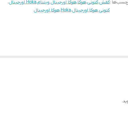
چسب‌ها :
کفش
،
کتونی
،
هوکا
،
هوکا اورجینال ویتنام
،
Hoka اورجینال
،
کتونی هوکا اورجینال
،
Hoka
،
هوکا اورجینال
ید.