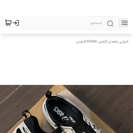
کتونی زاهدان
/
کفش-shoes
/
کتونی