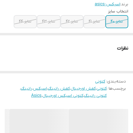
برند:
اسیکس-asics
انتخاب سایز
سایز ۴۰
سایز ۴۱
سایز ۴۲
سایز ۴۳
سایز ۴۴
نظرات
دسته‌بندی
:
کتونی
برچسب‌ها :
کتونی
،
کفش اورجینال
،
کفش رانینگ
،
اسیکس
،
رانینگ
،
کتونی رانینگ
،
کتونی اسیکس اورجینال
،
Asics