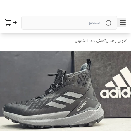
کتونی زاهدان
/
کفش-shoes
/
کتونی