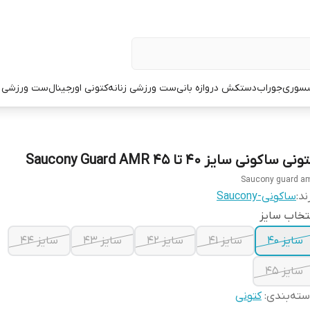
سوری
جوراب
دستکش دروازه بانی
ست ورزشی زنانه
کتونی اورجینال
ست ورزشی م
نی ساکونی سایز ۴۰ تا ۴۵ Saucony Guard AMR
Saucony guard a
ند:
ساکونی-Saucony
تخاب سایز
سایز ۴۰
سایز ۴۱
سایز ۴۲
سایز ۴۳
سایز ۴۴
سایز ۴۵
ته‌بندی
:
کتونی