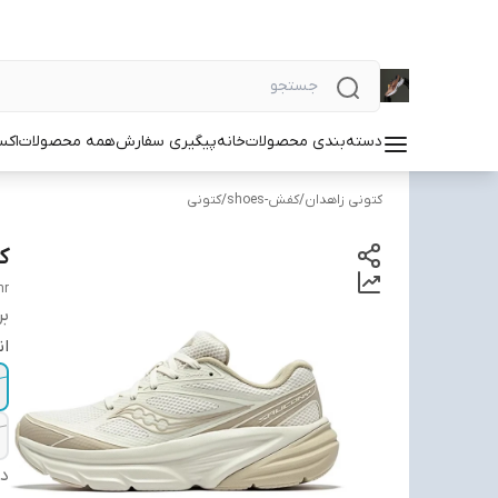
دسته‌بندی محصولات
خانه
پیگیری سفارش
همه محصولات
اکس
کتونی زاهدان
/
کفش-shoes
/
کتونی
کتو
mr
بر
ان
دس