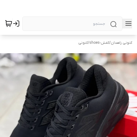
کتونی زاهدان
/
کفش-shoes
/
کتونی