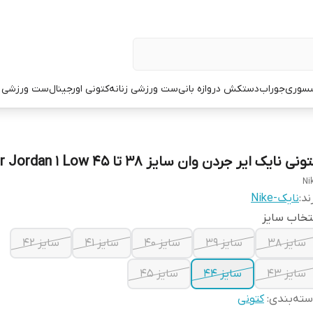
سوری
جوراب
دستکش دروازه بانی
ست ورزشی زنانه
کتونی اورجینال
ست ورزشی م
ونی نایک ایر جردن وان سایز ۳۸ تا ۴۵ Nike Air Jordan 1 Low
Ni
ند:
نایک-Nike
تخاب سایز
سایز ۳۸
سایز ۳۹
سایز ۴۰
سایز ۴۱
سایز ۴۲
سایز ۴۳
سایز ۴۴
سایز ۴۵
ته‌بندی
:
کتونی