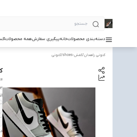
دسته‌بندی محصولات
خانه
پیگیری سفارش
همه محصولات
اکس
کتونی زاهدان
/
کفش-shoes
/
کتونی
کت
ke
بر
ان
دس