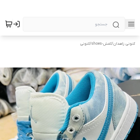
کتونی زاهدان
/
کفش-shoes
/
کتونی