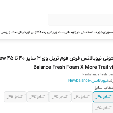
سوری
جوراب
دستکش دروازه بانی
ست ورزشی زنانه
کتونی اورجینال
ست ورزشی م
کتونی نیوبالانس فرش فوم تریل و
Balance Fresh Foam X More Trail v
Newbalance fresh fo
ند:
نیوبالانس-Newbalance
تخاب سایز
سایز ۴۰
سایز ۴۱
سایز ۴۲
سایز۴۳
سایز ۴۴
سایز ۴۵