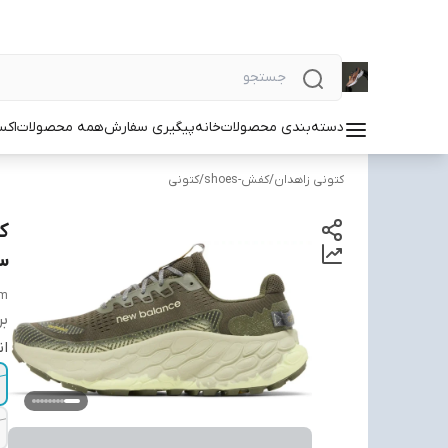
دسته‌بندی محصولات
خانه
پیگیری سفارش
همه محصولات
اکس
کتونی زاهدان
/
کفش-shoes
/
کتونی
3
am
بر
ان