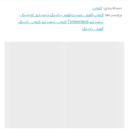
دسته‌بندی
:
کتونی
برچسب‌ها :
کتونی
،
کفش اسپرت
،
کفش
،
رانینگ
،
تیمبرلند اورجینال
،
تیمبرلند
،
Timberland
،
کتونی تیمبرلند
،
کتونی رانینگ
،
کفش رانینگ