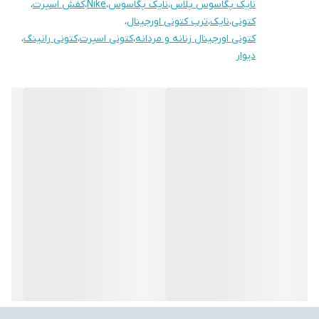
نایک پگاسوس پلاس
،
نایک پگاسوس
،
Nike
،
کفش اسپرت
،
کتونی
،
نایک
،
ترب کتونی اورجینال
،
کتونی اورجینال زنانه و مردانه
،
کتونی اسپرت
،
کتونی رانینگ
،
دیوار