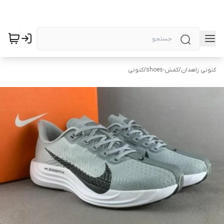
کتونی زاهدان
/
کفش-shoes
/
کتونی