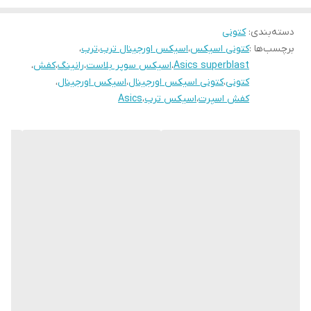
دسته‌بندی
:
کتونی
برچسب‌ها :
کتونی اسیکس
،
اسیکس اورجینال ترب
،
ترب
،
Asics superblast
،
اسیکس سوپر بلاست
،
رانینگ
،
کفش
،
کتونی
،
کتونی اسیکس اورجینال
،
اسیکس اورجینال
،
کفش اسپرت
،
اسیکس ترب
،
Asics