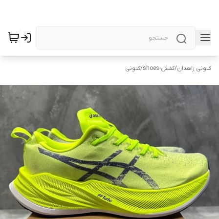
کتونی زاهدان
/
کفش-shoes
/
کتونی