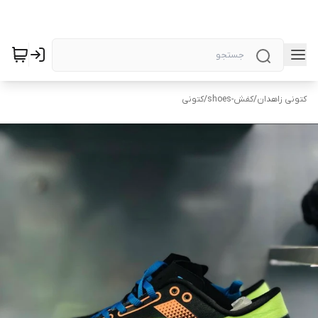
کتونی زاهدان
/
کفش-shoes
/
کتونی