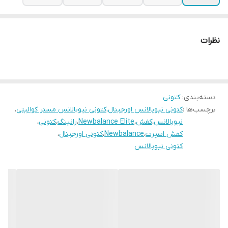
نظرات
دسته‌بندی
:
کتونی
برچسب‌ها :
کتونی نیوبالانس اورجینال
،
کتونی نیوبالانس مستر کوالیتی
،
نیوبالانس
،
کفش
،
Newbalance Elite
،
رانینگ
،
کتونی
،
کفش اسپرت
،
Newbalance
،
کتونی اورجینال
،
کتونی نیوبالانس