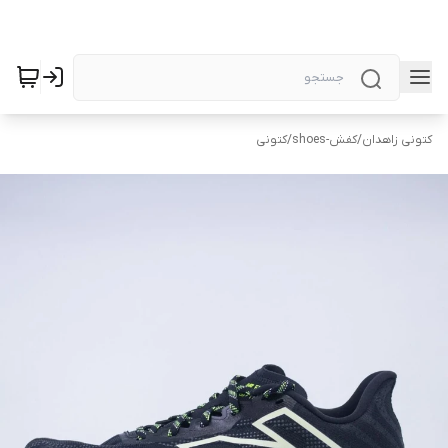
کتونی زاهدان
/
کفش-shoes
/
کتونی