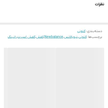
نظرات
دسته‌بندی
:
کتونی
برچسب‌ها :
کتونی
،
نیوبالانس
،
Newbalance
،
کفش
،
کفش اسپرت
،
رانینگ