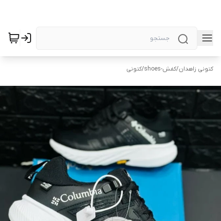
کتونی زاهدان
/
کفش-shoes
/
کتونی