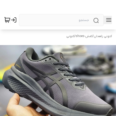
کتونی زاهدان
/
کفش-shoes
/
کتونی