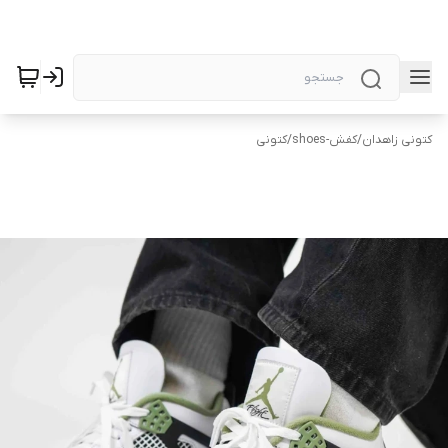
کتونی زاهدان
/
کفش-shoes
/
کتونی