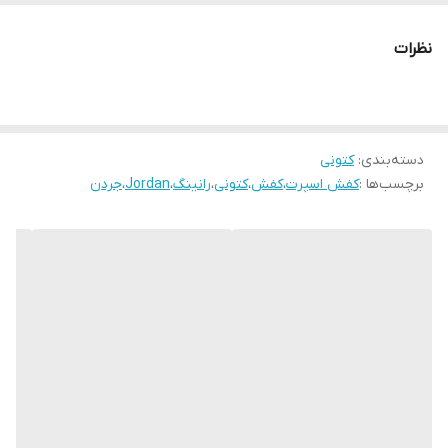
نظرات
دسته‌بندی
:
کتونی
برچسب‌ها :
کفش اسپرت
،
کفش
،
کتونی
،
رانینگ
،
Jordan
،
جردن