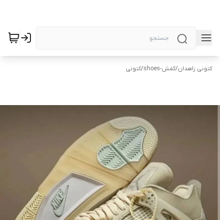
کتونی زاهدان
/
کفش-shoes
/
کتونی