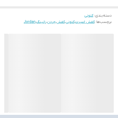
دسته‌بندی
:
کتونی
برچسب‌ها :
کفش اسپرت
،
کتونی
،
کفش
،
جردن
،
رانینگ
،
Jordan