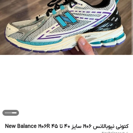
کتونی نیوبالانس 1906 سایز ۴۰ تا ۴۵ New Balance 1906R