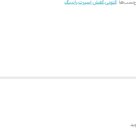
چسب‌ها :
کتونی
،
کفش اسپرت
،
رانینگ
ید.