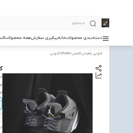
دسته‌بندی محصولات
خانه
پیگیری سفارش
همه محصولات
اکس
کتونی زاهدان
/
کفش-shoes
/
کتونی
کت
an
بر
ان
دس