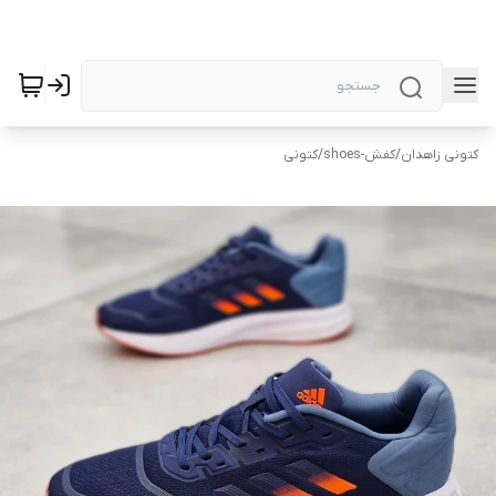
کتونی زاهدان
/
کفش-shoes
/
کتونی